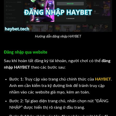
Hướng dẫn đăng nhập HAYBET
Đăng nhập qua website
Sau khi hoàn tất đăng ký tài khoản, người chơi có thể
đăng
nhập HAYBET
theo các bước sau:
Bước 1: Truy cập vào trang chủ chính thức của
HAYBET
.
Anh em cần kiểm tra kỹ đường link để tránh truy cập
nhầm vào các website giả mạo, kém an toàn.
Bước 2: Tại giao diện trang chủ, nhấn chọn nút “ĐĂNG
NHẬP” được hiển thị rõ ràng ở đầu trang.