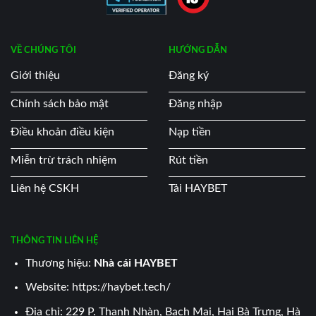
VỀ CHÚNG TÔI
HƯỚNG DẪN
Giới thiệu
Đăng ký
Chính sách bảo mật
Đăng nhập
Điều khoản điều kiện
Nạp tiền
Miễn trừ trách nhiệm
Rút tiền
Liên hệ CSKH
Tải HAYBET
THÔNG TIN LIÊN HỆ
Thương hiệu:
Nhà cái HAYBET
Website: https://haybet.tech/
Địa chỉ:
229 P. Thanh Nhàn, Bạch Mai, Hai Bà Trưng, Hà