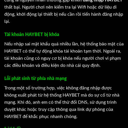
cũng là nguyên nhân thường gặp khiến
đăng nhập HAYBET
thất bại. Người chơi nên kiểm tra lại Wifi hoặc dữ liệu di
động, khởi động lại thiết bị nếu cần rồi tiến hành đăng nhập
lại.
Tài khoản HAYBET bị khóa
Nếu nhập sai mật khẩu quá nhiều lần, hệ thống bảo mật của
HAYBET có thể tự động khóa tài khoản tạm thời. Ngoài ra,
tài khoản cũng có nguy cơ bị khóa nếu người chơi vi phạm
các điều khoản và điều kiện do nhà cái quy định.
Lỗi phát sinh từ phía nhà mạng
Trong một số trường hợp, việc không đăng nhập được
không xuất phát từ hệ thống HAYBET mà do sự cố từ nhà
mạng. Khi đó, anh em có thể thử đổi DNS, sử dụng trình
duyệt khác hoặc truy cập thông qua link dự phòng của
HAYBET để khắc phục nhanh chóng.