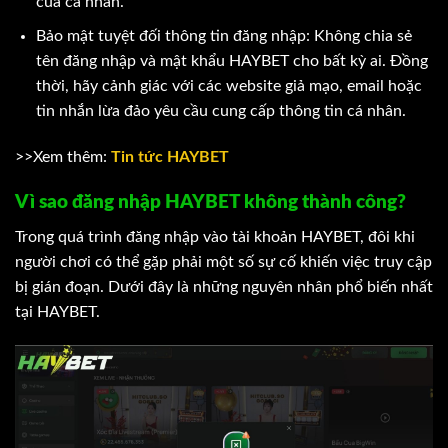
của cá nhân.
Bảo mật tuyệt đối thông tin đăng nhập: Không chia sẻ
tên đăng nhập và mật khẩu HAYBET cho bất kỳ ai. Đồng
thời, hãy cảnh giác với các website giả mạo, email hoặc
tin nhắn lừa đảo yêu cầu cung cấp thông tin cá nhân.
>>Xem thêm:
Tin tức HAYBET
Vì sao đăng nhập HAYBET không thành công?
Trong quá trình đăng nhập vào tài khoản HAYBET, đôi khi
người chơi có thể gặp phải một số sự cố khiến việc truy cập
bị gián đoạn. Dưới đây là những nguyên nhân phổ biến nhất
tại HAYBET.