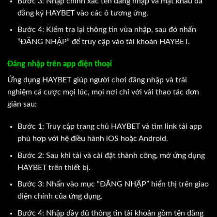
Bước 3: Nhập chính xác tên đăng nhập và mật khẩu đã
đăng ký HAYBET vào các ô tương ứng.
Bước 4: Kiểm tra lại thông tin vừa nhập, sau đó nhấn
“ĐĂNG NHẬP” để truy cập vào tài khoản HAYBET.
Đăng nhập trên app điện thoại
Ứng dụng HAYBET giúp người chơi đăng nhập và trải
nghiệm cá cược mọi lúc, mọi nơi chỉ với vài thao tác đơn
giản sau:
Bước 1: Truy cập trang chủ HAYBET và tìm link tải app
phù hợp với hệ điều hành iOS hoặc Android.
Bước 2: Sau khi tải và cài đặt thành công, mở ứng dụng
HAYBET trên thiết bị.
Bước 3: Nhấn vào mục “ĐĂNG NHẬP” hiển thị trên giao
diện chính của ứng dụng.
Bước 4: Nhập đầy đủ thông tin tài khoản gồm tên đăng