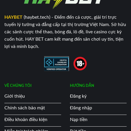
Tại
HAYBET
HAYBET
(haybet.tech) - Điểm đến cá cược, giải trí trực
tuyến lý tưởng và đẳng cấp tại thị trường Việt Nam. Sở hữu
các sảnh cược thể thao, bóng đá, lô đề, live casino cực kỳ
cuốn hút. HAY BET cam kết mang đến sân chơi uy tín, tiện
lợi và minh bạch.
VỀ CHÚNG TÔI
HƯỚNG DẪN
Giới thiệu
Đăng ký
Chính sách bảo mật
Đăng nhập
Điều khoản điều kiện
Nạp tiền