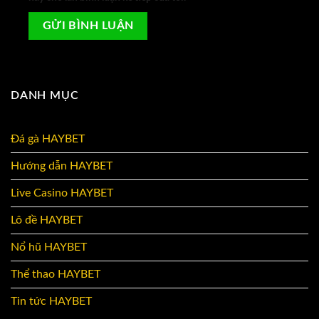
DANH MỤC
Đá gà HAYBET
Hướng dẫn HAYBET
Live Casino HAYBET
Lô đề HAYBET
Nổ hũ HAYBET
Thể thao HAYBET
Tin tức HAYBET