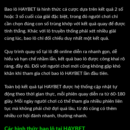
Bao lô HAYBET là hình thức cá cược dựa trên kết quả 2 số
hoặc 3 số cuối của giải đặc biệt, trong đó người chơi chỉ
cần chọn đúng con số trùng khớp với kết quả quay để được
tính thắng. Khác với lô truyền thống phải xét nhiều giải
cùng lúc, bao lô chỉ đối chiếu duy nhất một kết quả.
Quy trình quay số tại lô đề online diễn ra nhanh gọn, dễ
hiểu và hạn chế nhầm lẫn, kết quả bao lô được công khai rõ
ràng, đầy đủ. Đối với người chơi mới cũng không gặp khó
khăn khi tham gia chơi bao lô HAYBET lần đầu tiên.
Toàn bộ kết quả tại HAYBET được hệ thống cập nhật tự
động theo thời gian thực, mỗi phiên quay diễn ra từ 60-180
giây. Mỗi ngày người chơi có thể tham gia nhiều phiên liên
tục mà không phải chờ đợi quá lâu, từ đó cũng có thêm
nhiều cơ hội đánh nhanh, thưởng nhanh.
Các hình thức bao lô tại HAYBET