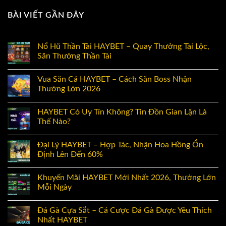
BÀI VIẾT GẦN ĐÂY
Nổ Hũ Thần Tài HAYBET – Quay Thưởng Tài Lộc,
Săn Thưởng Thần Tài
Không
có
Vua Săn Cá HAYBET – Cách Săn Boss Nhận
bình
luận
Thưởng Lớn 2026
ở
Nổ
Không
Hũ
có
HAYBET Có Uy Tín Không? Tin Đồn Gian Lận Là
Thần
bình
Tài
luận
Thế Nào?
HAYBET
ở
–
Vua
Không
Quay
Săn
có
Đại Lý HAYBET – Hợp Tác, Nhận Hoa Hồng Ổn
Thưởng
Cá
bình
Tài
HAYBET
luận
Định Lên Đến 60%
Lộc,
–
ở
Săn
Cách
HAYBET
Không
Thưởng
Săn
Có
có
Khuyến Mãi HAYBET Mới Nhất 2026, Thưởng Lớn
Thần
Boss
Uy
bình
Tài
Nhận
Tín
luận
Mỗi Ngày
Thưởng
Không?
ở
Lớn
Tin
Đại
Không
2026
Đồn
Lý
có
Đá Gà Cựa Sắt – Cá Cược Đá Gà Được Yêu Thích
Gian
HAYBET
bình
Lận
–
luận
Nhất HAYBET
Là
Hợp
ở