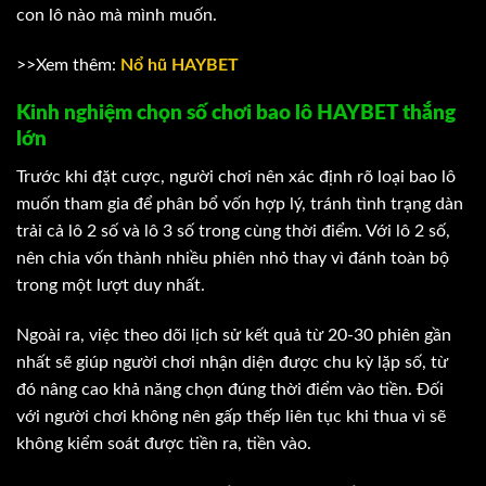
con lô nào mà mình muốn.
>>Xem thêm:
Nổ hũ HAYBET
Kinh nghiệm chọn số chơi bao lô HAYBET thắng
lớn
Trước khi đặt cược, người chơi nên xác định rõ loại bao lô
muốn tham gia để phân bổ vốn hợp lý, tránh tình trạng dàn
trải cả lô 2 số và lô 3 số trong cùng thời điểm. Với lô 2 số,
nên chia vốn thành nhiều phiên nhỏ thay vì đánh toàn bộ
trong một lượt duy nhất.
Ngoài ra, việc theo dõi lịch sử kết quả từ 20-30 phiên gần
nhất sẽ giúp người chơi nhận diện được chu kỳ lặp số, từ
đó nâng cao khả năng chọn đúng thời điểm vào tiền. Đối
với người chơi không nên gấp thếp liên tục khi thua vì sẽ
không kiểm soát được tiền ra, tiền vào.