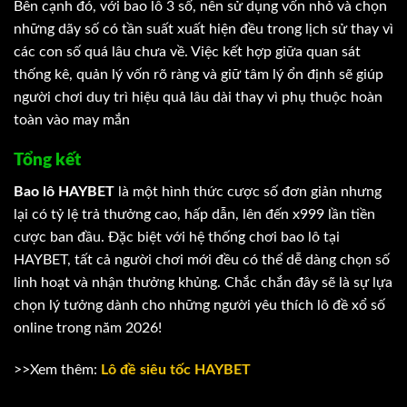
Bên cạnh đó, với bao lô 3 số, nên sử dụng vốn nhỏ và chọn
những dãy số có tần suất xuất hiện đều trong lịch sử thay vì
các con số quá lâu chưa về. Việc kết hợp giữa quan sát
thống kê, quản lý vốn rõ ràng và giữ tâm lý ổn định sẽ giúp
người chơi duy trì hiệu quả lâu dài thay vì phụ thuộc hoàn
toàn vào may mắn
Tổng kết
Bao lô HAYBET
là một hình thức cược số đơn giản nhưng
lại có tỷ lệ trả thưởng cao, hấp dẫn, lên đến x999 lần tiền
cược ban đầu. Đặc biệt với hệ thống chơi bao lô tại
HAYBET, tất cả người chơi mới đều có thể dễ dàng chọn số
linh hoạt và nhận thưởng khủng. Chắc chắn đây sẽ là sự lựa
chọn lý tưởng dành cho những người yêu thích lô đề xổ số
online trong năm 2026!
>>Xem thêm:
Lô đề siêu tốc HAYBET