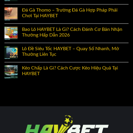
Thế
Tác,
Khuyến
Không
Nào?
Nhận
Mãi
có
Đá Gà Thomo – Trường Đá Gà Hợp Pháp Phải
Hoa
HAYBET
bình
Hồng
Mới
luận
Chơi Tại HAYBET
Ổn
Nhất
ở
Định
2026,
Đá
Không
Lên
Thưởng
Gà
có
Bao Lô HAYBET Là Gì? Cách Đánh Cơ Bản Nhận
Đến
Lớn
Cựa
bình
60%
Mỗi
Sắt
luận
Thưởng Hấp Dẫn 2026
Ngày
–
ở
Cá
Đá
Không
Cược
Gà
có
Lô Đề Siêu Tốc HAYBET – Quay Số Nhanh, Mở
Đá
Thomo
bình
Gà
–
luận
Thưởng Liên Tục
Được
Trường
ở
Yêu
Đá
Bao
Không
Thích
Gà
Lô
có
Kèo Chấp Là Gì? Cách Cược Kèo Hiệu Quả Tại
Nhất
Hợp
HAYBET
bình
HAYBET
Pháp
Là
luận
HAYBET
Phải
Gì?
ở
Chơi
Cách
Lô
Không
Tại
Đánh
Đề
có
HAYBET
Cơ
Siêu
bình
Bản
Tốc
luận
Nhận
HAYBET
ở
Thưởng
–
Kèo
Hấp
Quay
Chấp
Dẫn
Số
Là
2026
Nhanh,
Gì?
Mở
Cách
Thưởng
Cược
Liên
Kèo
Tục
Hiệu
Quả