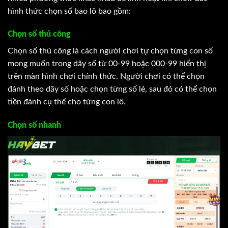
hình thức chọn số bao lô bao gồm:
Chọn số thủ công
Chọn số thủ công là cách người chơi tự chọn từng con số
mong muốn trong dãy số từ 00-99 hoặc 000-99 hiển thị
trên màn hình chơi chính thức. Người chơi có thể chọn
đánh theo dãy số hoặc chọn từng số lẻ, sau đó có thể chọn
tiền đánh cụ thể cho từng con lô.
Chọn số nhanh