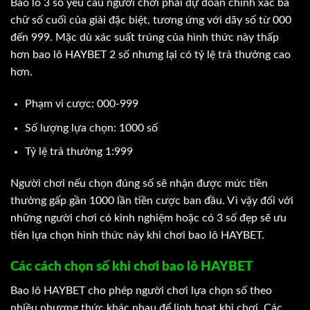
Bao lô 3 số yêu cầu người chơi phải dự đoán chính xác ba
chữ số cuối của giải đặc biệt, tương ứng với dãy số từ 000
đến 999. Mặc dù xác suất trúng của hình thức này thấp
hơn bao lô HAYBET 2 số nhưng lại có tỷ lệ trả thưởng cao
hơn.
Phạm vi cược: 000-999
Số lượng lựa chọn: 1000 số
Tỷ lệ trả thưởng 1:999
Người chơi nếu chọn đúng số sẽ nhận được mức tiền
thưởng gấp gần 1000 lần tiền cược ban đầu. Vì vậy đối với
những người chơi có kinh nghiệm hoặc có 3 số đẹp sẽ ưu
tiên lựa chọn hình thức này khi chơi bao lô HAYBET.
Các cách chọn số khi chơi bao lô HAYBET
Bao lô HAYBET cho phép người chơi lựa chọn số theo
nhiều phương thức khác nhau để linh hoạt khi chơi. Các